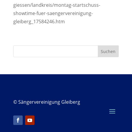
giessen/landkreis/montag-startschuss-
showtime-fuer-saengervereinigung-
gleiberg_17584246.htm
© Sängervereinigung Gleiberg