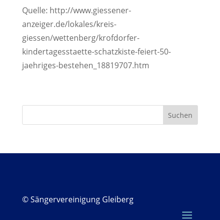
Quelle: http://www.giessener-
anzeiger.de/lokales/kreis-
giessen/wettenberg/krofdorfer-
kindertagesstaette-schatzkiste-feiert-50-
jaehriges-bestehen_18819707.htm
© Sängervereinigung Gleiberg