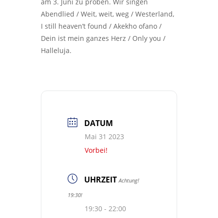
am 3. Juni zu proben. Wir singen
Abendlied / Weit, weit, weg / Westerland,
I still heaven’t found / Akekho ofano /
Dein ist mein ganzes Herz / Only you /
Halleluja.
DATUM
Mai 31 2023
Vorbei!
UHRZEIT
Achtung!
19:30!
19:30 - 22:00